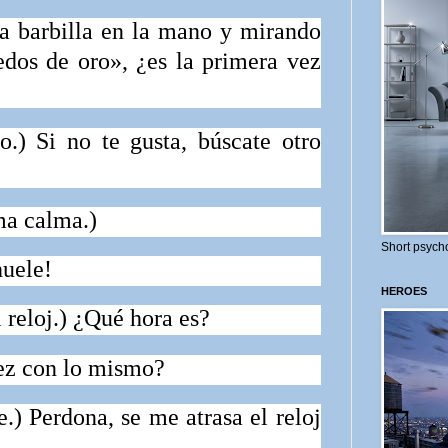
a barbilla en la mano y mirando
dos de oro», ¿es la primera vez
o.
)
Si no te gusta, búscate otro
ma calma.)
Short psycho
huele!
HEROES
 reloj.)
¿Qué hora es?
 con lo mismo?
e.
)
Perdona, se me atrasa el reloj