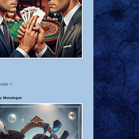
guage
▼
g: Monologue