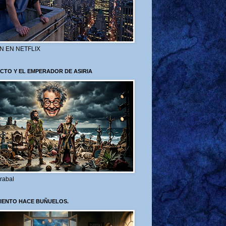
N EN NETFLIX
CTO Y EL EMPERADOR DE ASIRIA
rabal
VIENTO HACE BUÑUELOS.