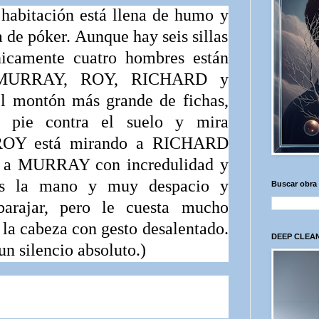
a habitación está llena de humo y
a de póker. Aunque hay seis sillas
nicamente cuatro hombres están
MURRAY, ROY, RICHARD
y
l montón más grande de fichas,
el pie contra el suelo y mira
ROY
está mirando a
RICHARD
a a
MU
RRAY con incredulidad y
es la mano y
muy despacio y
Buscar obra
barajar, pero le cuesta mucho
la cabeza con gesto desalen­tado.
DEEP CLEAN
un silencio absoluto.)