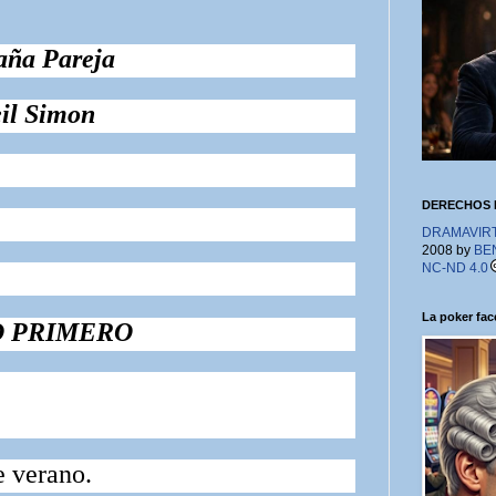
aña Pareja
il Simon
DERECHOS 
DRAMAVIRTU
2008 by
BE
NC-ND 4.0
La poker face
 PRIMERO
e verano.