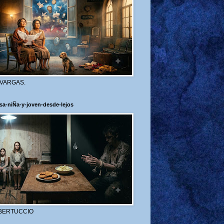
 VARGAS.
sa-niÑa-y-joven-desde-lejos
BERTUCCIO