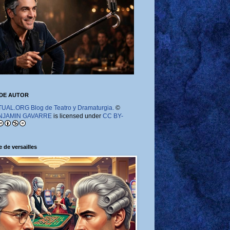
DE AUTOR
AL.ORG Blog de Teatro y Dramaturgia.
©
NJAMIN GAVARRE
is licensed under
CC BY-
 de versailles