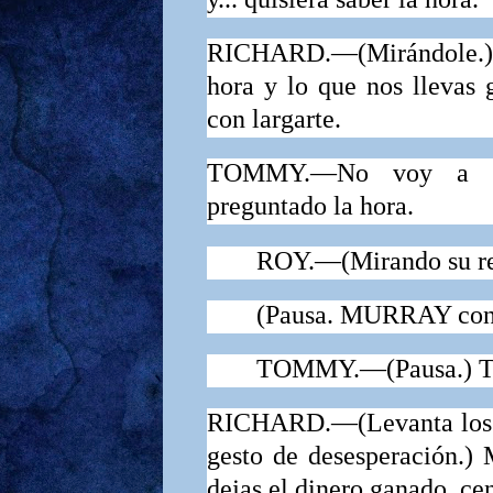
RICHARD.—
(
Mirándole.)
hora y lo que nos llevas
con largarte.
TOMMY.—No voy a nin
preguntado la hora.
ROY
.—
(Mirando su re
(Pausa.
MURRAY
con
TOMMY
.—
(Pausa.)
T
RICHARD
.—
(Levanta los
gesto de desesperación.)
dejas el dinero ganado, cen