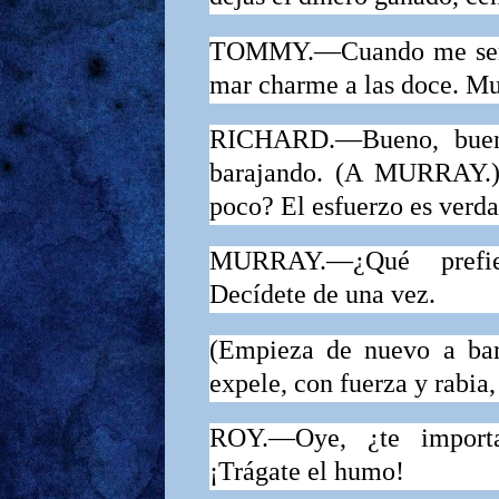
TOMMY.—Cuando me senté
mar charme a las doce. Mur
RICHARD.—Bueno, bueno.
barajando.
(A
MURRAY.
poco? El esfuerzo es verd
MURRAY.—¿Qué prefier
Decídete de una vez.
(Empieza de nuevo a bar
expele, con fuerza y rabia,
ROY.—Oye, ¿te importa
¡Trágate el humo!