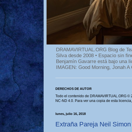
DRAMAVIRTUAL.ORG Blog de Teatro
Silva desde 2008 • Espacio sin f
Benjamín Gavarre está bajo una li
IMAGEN: Good Morning, Jonah A 
DERECHOS DE AUTOR
Todo el contenido de DRAMAVIRTUAL.ORG © 202
NC-ND 4.0. Para ver una copia de esta licencia
lunes, julio 16, 2018
Extraña Pareja Neil Simon