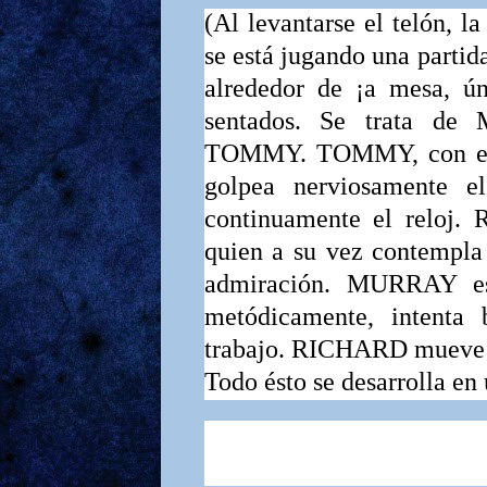
(Al levantarse el telón, l
se está jugando una partid
alrededor de ¡a mesa, ú
sentados. Se trata de
TOMMY. TOMMY,
con e
golpea nerviosa­mente 
continuamente el reloj.
quien a su vez contempl
admiración.
MURRAY
metódicamente, intenta 
trabajo.
RICHARD
mueve 
Todo ésto se desarrolla en 