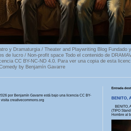
 y Dramaturgia / Theater and Playwriting Blog Fundado y
ines de lucro / Non-profit space Todo el contenido de DR
cencia CC BY-NC-ND 4.0. Para ver una copia de esta licenc
Comedy by Benjamín Gavarre
Entrada des
6 por Benjamín Gavarre está bajo una licencia CC BY-
BENITO, A
, visita creativecommons.org
BENITO, A 
(TIPO Stand
Hombre al bo