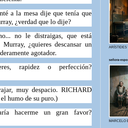
 a la mesa dije que tenía que
ray, ¿verdad que lo dije?
.. no le distraigas, que está
)
Murray, ¿quieres descansar un
ARÍSTIDES
aderamente agotador.
señora-espo
es, rapidez o perfección?
ajar, muy despacio.
RICHARD
 el humo de su puro.)
ría hacerme un gran favor?
MARCELO 