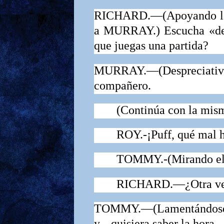
RICHARD.—
(
Apoyando l
a
MURRAY
.)
Escucha «de
que juegas una partida?
MURRAY.
—
(
Despreciativ
compa­ñero.
(Continúa con la mis
ROY.-¡Puff, qué mal 
TOMMY.
-(Mirando el
RICHARD.—¿Otra vez
TOMMY.—
(
Lamentándos
y... qui­siera saber la hora.