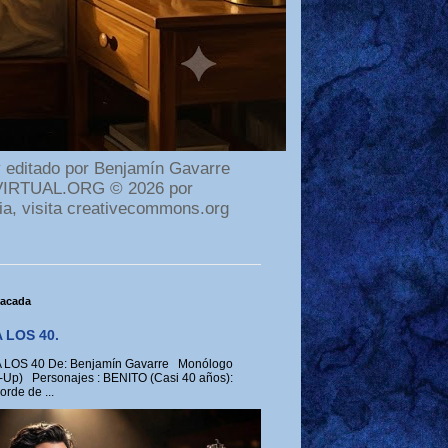
 editado por Benjamín Gavarre
AMAVIRTUAL.ORG © 2026 por
ia, visita creativecommons.org
tacada
 LOS 40.
LOS 40 De: Benjamín Gavarre Monólogo
-Up) Personajes : BENITO (Casi 40 años):
rde de ...