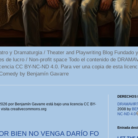
 y Dramaturgia / Theater and Playwriting Blog Fundado y
ines de lucro / Non-profit space Todo el contenido de DR
cencia CC BY-NC-ND 4.0. Para ver una copia de esta licenc
Comedy by Benjamín Gavarre
DERECHOS 
6 por Benjamín Gavarre está bajo una licencia CC BY-
DRAMAVIRTU
, visita creativecommons.org
2008 by
BE
NC-ND 4.0
Entrada des
OR BIEN NO VENGA DARÍO FO