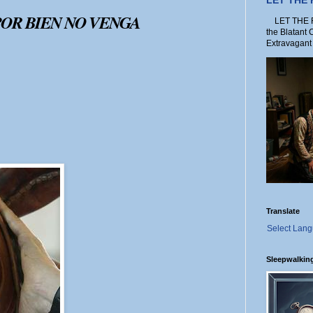
LET THE
POR BIEN NO VENGA
LET THE FO
the Blatant 
Extravagant 
Translate
Select Lan
Sleepwalkin