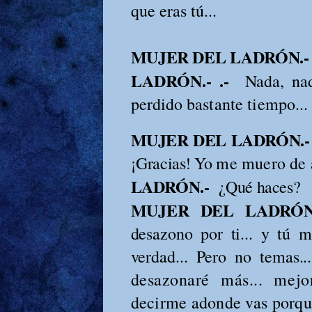
que eras tú...
MUJER DEL LADRÓN.-
LADRÓN.- .-
Nada, nad
perdido
bastante tiempo...
MUJER DEL LADRÓN.-
¡Gracias! Yo
me muero de a
LADRÓN.-
¿Qué haces?
MUJER DEL LADRÓ
desazono por ti... y
tú m
verdad... Pero no temas.
desazonaré más... mejo
decirme adonde vas porqu