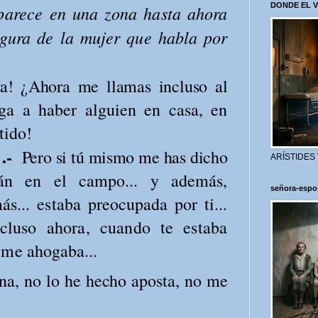
DONDE EL 
aparece en una zona hasta
ahora
igura de la mujer que habla por
ca! ¿Ahora me llamas incluso al
ega a haber alguien en casa, en
brías metido!
 .-
Pero si tú mismo me has dicho
ARÍSTIDES
stán en el campo... y además,
señora-espo
s... estaba preocupada por ti...
cluso ahora, cuando te estaba
e me
ahogaba...
na, no lo he hecho aposta, no me