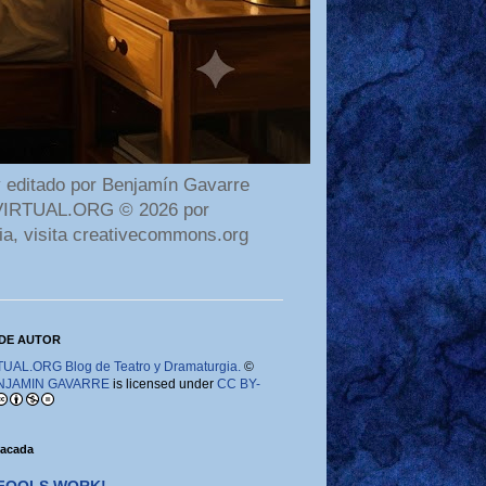
 editado por Benjamín Gavarre
AMAVIRTUAL.ORG © 2026 por
ia, visita creativecommons.org
DE AUTOR
AL.ORG Blog de Teatro y Dramaturgia.
©
NJAMIN GAVARRE
is licensed under
CC BY-
tacada