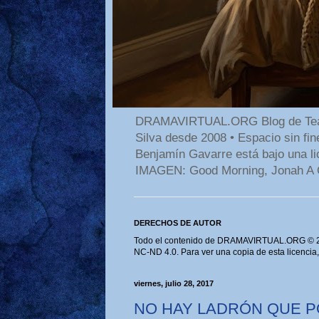
DRAMAVIRTUAL.ORG Blog de Teatro
Silva desde 2008 • Espacio sin f
Benjamín Gavarre está bajo una li
IMAGEN: Good Morning, Jonah A 
DERECHOS DE AUTOR
Todo el contenido de DRAMAVIRTUAL.ORG © 202
NC-ND 4.0. Para ver una copia de esta licencia
viernes, julio 28, 2017
NO HAY LADRÓN QUE P