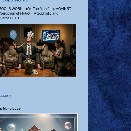
 FOOLS WORK!
OLS WORK! (Or: The Manifesto AGAINST
Corruption of FIFA-X) A Sophistic and
Farce LET T...
guage
▼
g: Monologue