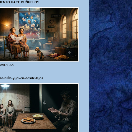
VIENTO HACE BUÑUELOS.
 VARGAS.
sa-niÑa-y-joven-desde-lejos