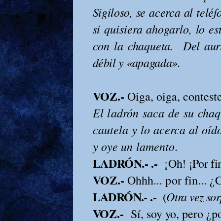
Sigiloso, se acerca al telé
si quisiera ahogarlo, lo es
con la chaqueta.
Del auri
débil y «apagada».
VOZ.-
Oiga, oiga, contest
El ladrón saca de su chaq
cautela y lo acerca al oíd
y oye un lamento.
LADRÓN.- .-
¡Oh! ¡Por fi
VOZ.-
Ohhh... por fin... 
LADRÓN.- .-
Otra vez so
(
VOZ.-
Sí, soy yo, pero ¿p