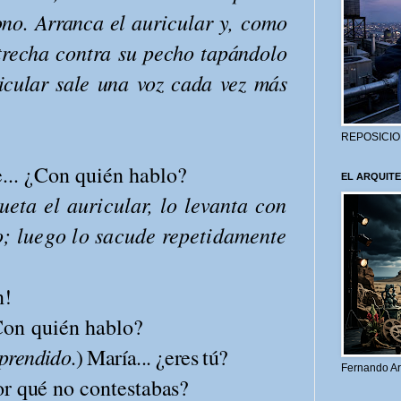
fono. Arranca el
auricular y, como
trecha contra su pe­
cho tapándolo
cular sale una voz cada vez más
REPOSICIO
e... ¿Con quién hablo?
EL ARQUITE
ueta el auricular, lo levanta
con
o; luego lo sacude repetidamente
n!
¿Con quién hablo?
rprendido
.)
María... ¿eres tú?
Fernando Ar
or qué no contestabas?