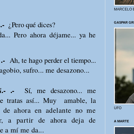
MARCELO 
 .-
¿Pero qué dices?
GASPAR GR
a... Pero ahora déjame... ya he
 .-
Ah, te hago perder el tiempo...
gobio, sufro... me desazono...
N.- .-
Sí, me desazono... me
e tratas así... Muy amable, la
.. de
ahora en adelante no me
UFO
r, a partir
de ahora deja de
A MARTE
e a mí me da...