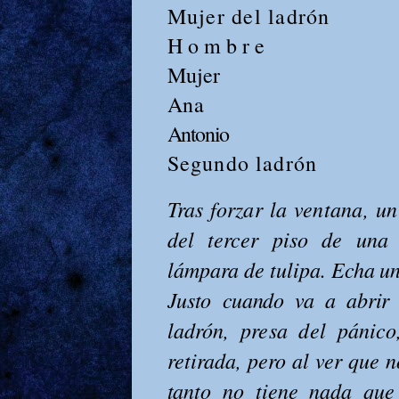
Mujer del ladrón
H o m b r e
Mujer
Ana
Antonio
Segundo ladrón
Tras forzar la ventana, u
del tercer piso de una 
lámpara de
tulipa. Echa un
Justo cuando va a abrir 
ladrón, presa del pánico
retirada, pero al ver que 
tanto no tiene nada que 