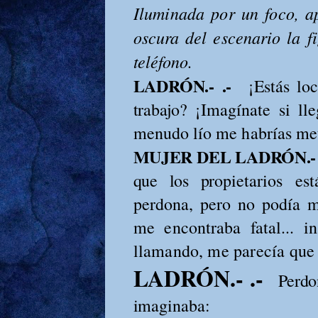
I
luminada por un foco, 
oscura del escenario la f
teléfono.
LADRÓN.- .-
¡Estás lo
trabajo?
¡Imagínate si ll
menudo lío me ha
MUJER DEL LADRÓN.-
que los pro­
pietarios e
perdona, pero no po­día má
me encontraba fatal... in­
llamando, me parecía qu
LADRÓN.- .-
Perdo
imaginaba: