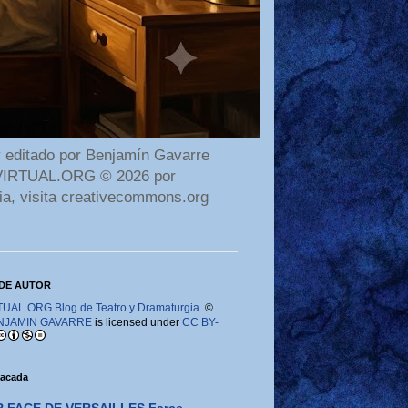
 editado por Benjamín Gavarre
AMAVIRTUAL.ORG © 2026 por
ia, visita creativecommons.org
DE AUTOR
AL.ORG Blog de Teatro y Dramaturgia.
©
NJAMIN GAVARRE
is licensed under
CC BY-
tacada