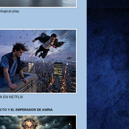
logical play.
N EN NETFLIX
CTO Y EL EMPERADOR DE ASIRIA