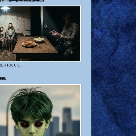
sa-niÑa-y-joven-desde-lejos
BERTUCCIO
EEN