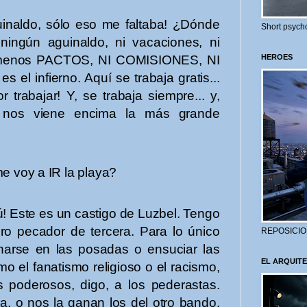
naldo, sólo eso me faltaba! ¿Dónde
Short psycho
ningún aguinaldo, ni vacaciones, ni
ho menos PACTOS, NI COMISIONES, NI
HEROES
el infierno. Aquí se trabaja gratis...
 trabajar! Y, se trabaja siempre... y,
 nos viene encima la más grande
 voy a IR la playa?
Este es un castigo de Luzbel. Tengo
ro pecador de tercera. Para lo único
REPOSICIO
harse en las posadas o ensuciar las
EL ARQUITE
 el fanatismo religioso o el racismo,
 poderosos, digo, a los pederastas.
a, o nos la ganan los del otro bando.