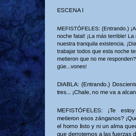
ESCENA I
MEFISTÓFELES: (Entrando.) ¡Ay,
noche fatal! ¡La más terrible! L
nuestra tranquila existencia. ¡D
trabajar todos que esta noche 
metieron que no me responden? 
güe...vones!
DIABLA: (Entrando.) Dosciento
tres... ¡Chale, no me va a alca
MEFISTÓFELES: ¡Te estoy
metieron esos zánganos? ¡Qué
el horno listo y ni un alma q
que derrotemos a las fuerzas d