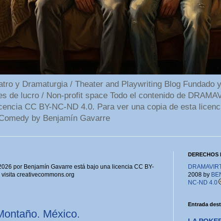
 y Dramaturgia / Theater and Playwriting Blog Fundado y
ines de lucro / Non-profit space Todo el contenido de DR
cencia CC BY-NC-ND 4.0. Para ver una copia de esta licenc
Comedy by Benjamín Gavarre
DERECHOS 
6 por Benjamín Gavarre está bajo una licencia CC BY-
DRAMAVIRTU
, visita creativecommons.org
2008 by
BE
NC-ND 4.0
Entrada des
ontaño. México.