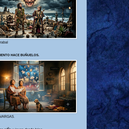
rabal
VIENTO HACE BUÑUELOS.
 VARGAS.