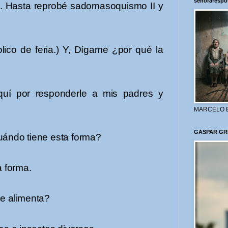
señora-espo
a. Hasta reprobé sadomasoquismo II y
o de feria.) Y, Dígame ¿por qué la
quí por responderle a mis padres y
MARCELO 
GASPAR GR
ndo tiene esta forma?
 forma.
e alimenta?