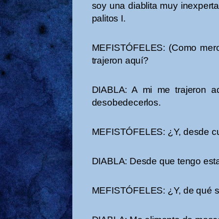
soy una diablita muy inexpert
palitos I.
MEFISTÓFELES: (Como merolic
trajeron aquí?
DIABLA: A mi me trajeron a
desobedecerlos.
MEFISTÓFELES: ¿Y, desde cuá
DIABLA: Desde que tengo esta
MEFISTÓFELES: ¿Y, de qué s