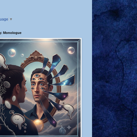
guage
▼
g: Monologue