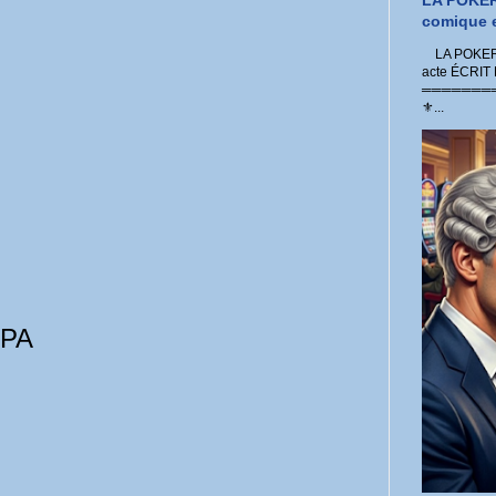
LA POKER
comique e
LA POKER 
acte ÉCRIT
═════════
⚜...
MPA