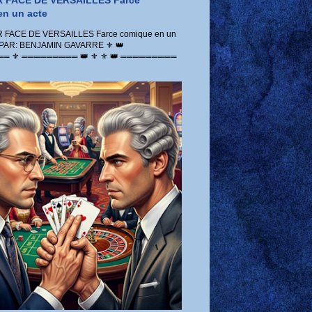
 FACE DE VERSAILLES Farce
n un acte
FACE DE VERSAILLES Farce comique en un
 PAR: BENJAMIN GAVARRE ⚜️ 👑
 ⚜️ ═════════ 👑 ⚜️ ⚜️ 👑 ═════════