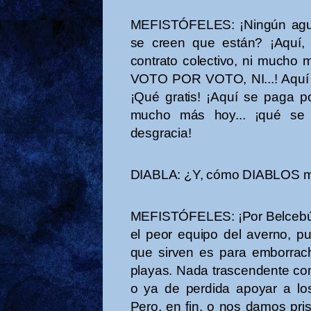
MEFISTÓFELES: ¡Ningún agui
se creen que están? ¡Aquí, 
contrato colectivo, ni muc
VOTO POR VOTO, NI...! Aquí es 
¡Qué gratis! ¡Aquí se paga por
mucho más hoy... ¡qué se
desgracia!
DIABLA: ¿Y, cómo DIABLOS me
MEFISTÓFELES: ¡Por Belcebú! 
el peor equipo del averno, pu
que sirven es para emborrac
playas. Nada trascendente como
o ya de perdida apoyar a los
Pero, en fin, o nos damos pris