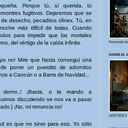
queña. Porque tú, sí querida, tú
montres fugitivos. Dejaremos que se
de desecho, pecaditos clínex. Tú, en
 noche más difícil de todas. Cuando
odos para impedir que los mortales
o, del vértigo de la caída infinita.
Fernando Ar
DONDE EL 
 yo no! Mire que hasta conseguí una
de poner un puestito de adornitos
nos a Cancún o a Barra de Navidad...
demo..! ¡Basta, o te mando a
eguimos discutiendo se nos va a pasar
zado.) ¡No, mi renuncia no!
ARÍSTIDES
ad es que no sirvo para eso. Yo sólo