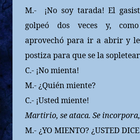
M.-
¡No soy tarada! El gasis
golpeó dos veces y, como
aprovechó para ir a abrir y l
postiza para que se la sopletea
C.- ¡No mienta!
M.- ¿Quién miente?
C.- ¡Usted miente!
Martirio, se ataca. Se incorpora,
M.- ¿YO MIENTO? ¿USTED DIC