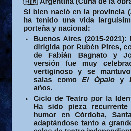
🇦🇷 Argentina (Cuna de la obr
Si bien nació en la provincia 
ha tenido una vida larguísim
porteña y nacional:
Buenos Aires (2015-2021):
D
dirigida por
Rubén Pires
, c
de
Fabián Bagnato
y
J
versión fue muy celebra
vertiginoso y se mantuvo
salas como
El Ópalo
y
años.
Ciclo de Teatro por la Ident
Ha sido pieza recurrente 
humor en Córdoba, Sant
adaptándose tanto a grand