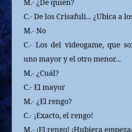
M.- ¿De quién?
C.- De los Crisafuli... ¿Ubica a lo
M.- No
C.- Los del videogame, que so
uno mayor y el otro menor...
M.- ¿Cuál?
C.- El mayor
M.- ¿El rengo?
C.- ¡Exacto, el rengo!
M.- ¡El rengo! ¡Hubiera empeza