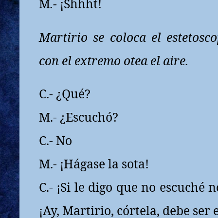
M
.-
¡Shhht!
Martirio se coloca el estetosco
con el extremo otea el aire.
C.- ¿Qué?
M.- ¿Escuchó?
C.- No
M.- ¡Hágase la sota!
C.- ¡Si le digo que no escuché 
¡Ay, Martirio, córtela, debe ser e