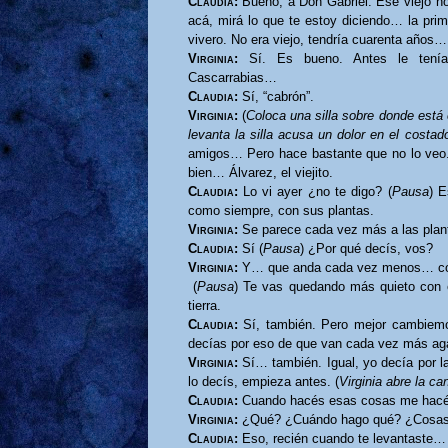
Claudia:
Bueno, a Don Gabriel. Ese viejo no
acá, mirá lo que te estoy diciendo… la prime
vivero. No era viejo, tendría cuarenta años
Virginia:
Sí. Es bueno. Antes le tení
Cascarrabias…
Claudia:
Sí, “cabrón”.
Virginia:
(
Coloca una silla sobre donde está 
levanta la silla acusa un dolor en el costad
amigos… Pero hace bastante que no lo veo.
bien… Álvarez, el viejito.
Claudia:
Lo vi ayer ¿no te digo? (
Pausa
) E
como siempre, con sus plantas.
Virginia:
Se parece cada vez más a las plan
Claudia:
Sí (
Pausa
) ¿Por qué decís, vos?
Virginia:
Y… que anda cada vez menos… com
(
Pausa
) Te vas quedando más quieto con 
tierra.
Claudia:
Sí, también. Pero mejor cambiemo
decías por eso de que van cada vez más a
Virginia:
Sí… también. Igual, yo decía por l
lo decís, empieza antes. (
Virginia abre la ca
Claudia:
Cuando hacés esas cosas me hacés
Virginia:
¿Qué? ¿Cuándo hago qué? ¿Cosa
Claudia:
Eso, recién cuando te levantaste…