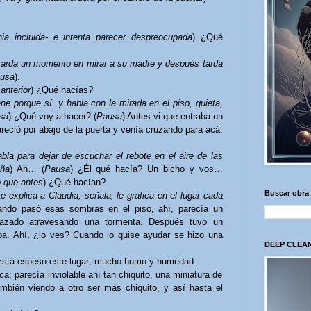
nia incluida- e intenta parecer despreocupada
) ¿Qué
, tarda un momento en mirar a su madre y después tarda
usa
).
anterior
) ¿Qué hacías?
ene porque sí
y habla con la mirada en el piso, quieta,
sa
) ¿Qué voy a hacer? (
Pausa
) Antes vi que entraba un
reció por abajo de la puerta y venía cruzando para acá.
bla para dejar de escuchar el rebote en el aire de las
aña
) Ah… (
Pausa
) ¿Él qué hacía? Un bicho y vos…
o que antes
) ¿Qué hacían?
Buscar obra
e explica a Claudia, señala, le grafica en el lugar cada
uando pasó esas sombras en el piso, ahí, parecía un
razado atravesando una tormenta. Después tuvo un
iba. Ahí, ¿lo ves? Cuando lo quise ayudar se hizo una
DEEP CLEAN
 Está espeso este lugar; mucho humo y humedad.
; parecía inviolable ahí tan chiquito, una miniatura de
bién viendo a otro ser más chiquito, y así hasta el