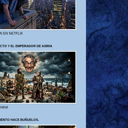
N EN NETFLIX
CTO Y EL EMPERADOR DE ASIRIA
rabal
VIENTO HACE BUÑUELOS.