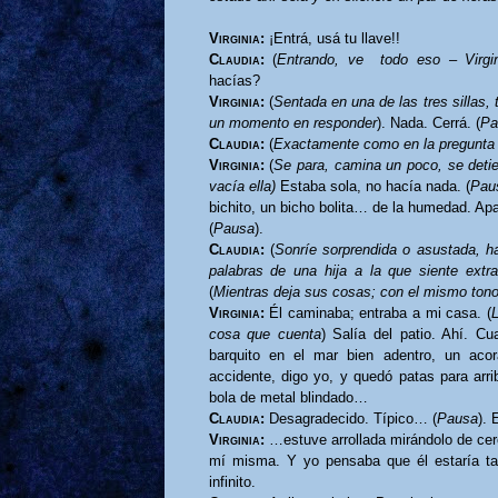
Virginia:
¡Entrá, usá tu llave!!
Claudia:
(
Entrando, ve
todo eso – Virgi
hacías?
Virginia:
(
Sentada en una de las tres sillas
un momento en responder
). Nada. Cerrá. (
Pa
Claudia:
(
Exactamente como en la pregunta 
Virginia:
(
Se para, camina un poco, se deti
vacía ella)
Estaba sola, no hacía nada. (
Pau
bichito, un bicho bolita… de la humedad. Apa
(
Pausa
).
Claudia:
(
Sonríe sorprendida o asustada, ha
palabras de una hija a la que siente extr
(
Mientras deja sus cosas; con el mismo ton
Virginia:
Él caminaba; entraba a mi casa. (
L
cosa que cuenta
) Salía del patio. Ahí. C
barquito en el mar bien adentro, un aco
accidente, digo yo, y quedó patas para arr
bola de metal blindado…
Claudia:
Desagradecido. Típico… (
Pausa
).
Virginia:
…estuve arrollada mirándolo de cerca
mí misma. Y yo pensaba que él estaría tam
infinito.