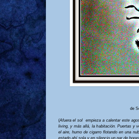
de S
(
Afuera el sol
empieza a calentar este agos
living, y más allá, la habitación. Puertas y
el aire, humo de cigarro flotando en una nub
estado ahí sola y en silencio un par de horas,