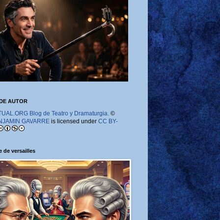
DE AUTOR
AL.ORG Blog de Teatro y Dramaturgia.
©
NJAMIN GAVARRE
is licensed under
CC BY-
 de versailles