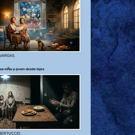
 VARGAS.
sa-niÑa-y-joven-desde-lejos
BERTUCCIO