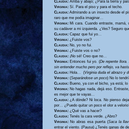
Claudia:
Arriba y abajo; ¿Para la tierra y par
Virginia:
Sí. Para el piso y para el techo.
Claudia:
Admirando a un insecto desde el pi
raro que me podía imaginar…
Virginia:
Mi cara. Cuando entraste, mamá, un
su cadáver a mi izquierda. ¿Ves? Seguro que
Claudia:
Capaz que fui yo…
Virginia:
¿Fuiste vos?
Claudia:
No, yo no fui.
Virginia:
¿Fuiste vos o no?
Claudia:
¡No sé! Creo que no…
Virginia:
Entonces fui yo. (
De repente llora.
sin entender mucho pero por reflejo, va hasta
Claudia:
Hola…
(
Virginia duda el abrazo y 
Virginia:
(
Separándose un poco
) No lo tendr
Claudia:
Bueno, ya con el bicho, ya está; lo 
Virginia:
No hagas nada, dejá eso. Entraste, 
es mejor que te vayas...
Claudia:
¿A dónde? Ni loca. No pienso dejar
por… ¿Puedo quitar un poco el olor a velorio
Virginia:
¿Qué vas a hacer?
Claudia:
Tenés la cara verde. ¿Abro?
Virginia:
No abras esa puerta (
Saca la lla
entrar el viento. (
Pausa
) ¿Tenés ganas de de