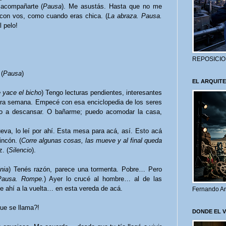
 acompañarte (
Pausa
). Me asustás. Hasta que no me
 con vos, como cuando eras chica. (
La abraza. Pausa.
l pelo!
.
REPOSICIO
(
Pausa
)
EL ARQUITE
 yace el bicho
) Tengo lecturas pendientes, interesantes
tra semana. Empecé con esa enciclopedia de los seres
po a descansar. O bañarme; puedo acomodar la casa,
va, lo leí por ahí. Esta mesa para acá, así. Esto acá
incón. (
Corre algunas cosas, las mueve y al final queda
z. (
Silencio
).
nia
) Tenés razón, parece una tormenta. Pobre… Pero
Pausa. Rompe.
) Ayer lo crucé al hombre… al de las
 ahí a la vuelta… en esta vereda de acá.
Fernando Ar
ue se llama?!
DONDE EL 