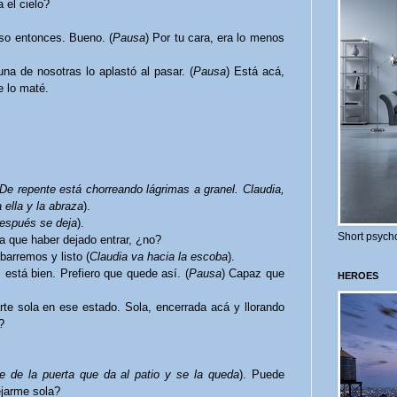
a el cielo?
so entonces. Bueno. (
Pausa
) Por tu cara, era lo menos
a de nosotras lo aplastó al pasar. (
Pausa
) Está acá,
 lo maté.
 De repente está chorreando lágrimas a granel. Claudia,
 ella y la abraza
).
después se deja
).
Short psycho
ía que haber dejado entrar, ¿no?
barremos y listo (
Claudia va hacia la escoba
).
está bien. Prefiero que quede así. (
Pausa
) Capaz que
HEROES
te sola en ese estado. Sola, encerrada acá y llorando
?
ve de la puerta que da al patio y se la queda
). Puede
jarme sola?