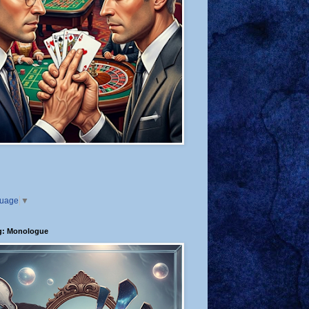
guage
▼
g: Monologue