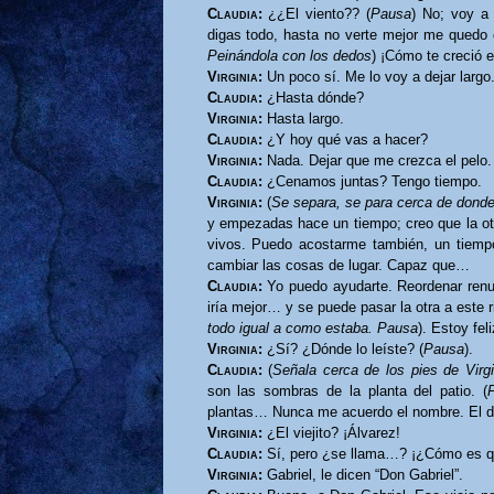
Claudia:
¿¿El viento?? (
Pausa
) No; voy a
digas todo, hasta no verte mejor me quedo
Peinándola con los dedos
) ¡Cómo te creció e
Virginia:
Un poco sí. Me lo voy a dejar largo
Claudia:
¿Hasta dónde?
Virginia:
Hasta largo.
Claudia:
¿Y hoy qué vas a hacer?
Virginia:
Nada. Dejar que me crezca el pelo. 
Claudia:
¿Cenamos juntas? Tengo tiempo.
Virginia:
(
Se separa, se para cerca de donde
y empezadas hace un tiempo; creo que la o
vivos. Puedo acostarme también, un tiem
cambiar las cosas de lugar. Capaz que…
Claudia:
Yo puedo ayudarte. Reordenar renue
iría mejor… y se puede pasar la otra a este r
todo igual a como estaba. Pausa
). Estoy feli
Virginia:
¿Sí? ¿Dónde lo leíste? (
Pausa
).
Claudia:
(
Señala cerca de los pies de Virgi
son las sombras de la planta del patio. (
plantas… Nunca me acuerdo el nombre. El de
Virginia:
¿El viejito? ¡Álvarez!
Claudia:
Sí, pero ¿se llama…? ¡¿Cómo es q
Virginia:
Gabriel, le dicen “Don Gabriel”.