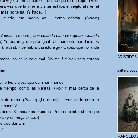
 envejece. Me acuerdo… desde que tu tía llegó a vivir
ra vez que la vine a visitar estaba el viejito ahí en el
… más no tenía. ¡Y hace…!
a miedo, era medio así… como cabrón. (
Aclara
)
el insecto muerto, con cuidado para protegerlo. Cuando
o
) Yo era muy chiquita igual. Últimamente nos hicimos
 (
Pausa
). ¿Le habrá pasado algo? Capaz que no anda
ARÍSTIDES
staba, no se lo veía mal. No me fijé bien pero estaba
tas.
señora-espo
o los viejos, que caminan menos.
el tiempo, como las plantas. ¿No? Y más cerca de la
s de tema. (
Pausa
) ¿Lo de más cerca de la tierra lo
gachados?
a tierra. Sembramos muertos. Pero es cierto, ahora que
nilla y se moja la cara
).
 acordar a mí.
s?
MARCELO 