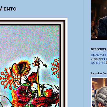
Viento
DERECHOS 
DRAMAVIRTU
2008 by
BE
NC-ND 4.0
La poker face