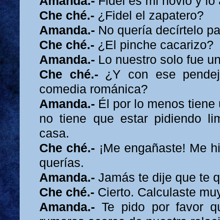
Amanda.-
Fidel es mi novio y lo
Che ché.-
¿Fidel el zapatero?
Amanda.-
No quería decírtelo pa
Che ché.-
¿El pinche cacarizo?
Amanda.-
Lo nuestro solo fue u
Che ché.-
¿Y con ese pendejo
comedia románica?
Amanda.-
Él por lo menos tiene 
no tiene que estar pidiendo l
casa.
Che ché.-
¡Me engañaste! Me hi
querías.
Amanda.-
Jamás te dije que te q
Che ché.-
Cierto. Calculaste muy
Amanda.-
Te pido por favor q