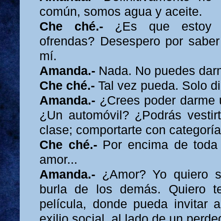
común, somos agua y aceite.
Che ché.-
¿Es que estoy e
ofrendas? Desespero por saber
mí.
Amanda.-
Nada. No puedes darm
Che ché.-
Tal vez pueda. Solo di
Amanda.-
¿Crees poder darme 
¿Un automóvil? ¿Podrás vestir
clase; comportarte con categoría
Che ché.-
Por encima de toda a
amor...
Amanda.-
¿Amor? Yo quiero ser
burla de los demás. Quiero 
película, donde pueda invitar a
exilio social, al lado de un perde