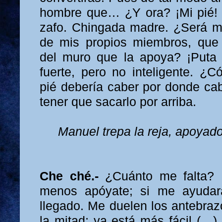
hombre que… ¿Y ora? ¡Mi pié! Z
zafo. Chingada madre. ¿Será m
de mis propios miembros, que 
del muro que la apoya? ¡Puta 
fuerte, pero no inteligente. 
pié debería caber por donde cab
tener que sacarlo por arriba.
Manuel trepa la reja, apoyad
Che ché.-
¿Cuánto me falta? 
menos apóyate; si me ayudar
llegado. Me duelen los antebraz
la mitad; ya está más fácil (…