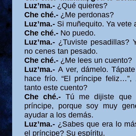
Luz’ma.-
¿Qué quieres?
Che ché.-
¿Me perdonas?
Luz’ma.-
Si muñequito. Ya vete 
Che ché.-
No puedo.
Luz’ma.-
¿Tuviste pesadillas? 
no cenes tan pesado.
Che ché.-
¿Me lees un cuento?
Luz’ma.-
A ver, dámelo. Tápate
hace frío. “El príncipe feliz…”
tanto este cuento?
Che ché.-
Tú me dijiste que
príncipe, porque soy muy ge
ayudar a los demás.
Luz’ma.-
¿Sabes que era lo más
el príncipe? Su espíritu.