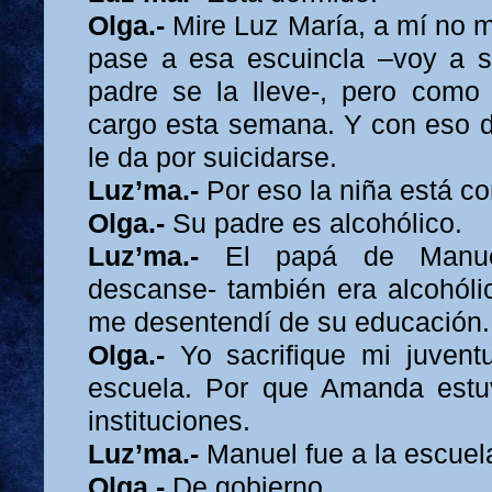
Olga.-
Mire Luz María, a mí no m
pase a esa escuincla –voy a s
padre se la lleve-, pero como
cargo esta semana. Y con eso 
le da por suicidarse.
Luz’ma.-
Por eso la niña está c
Olga.-
Su padre es alcohólico.
Luz’ma.-
El papá de Manu
descanse- también era alcohóli
me desentendí de su educación.
Olga.-
Yo sacrifique mi juvent
escuela. Por que Amanda estu
instituciones.
Luz’ma.-
Manuel fue a la escuel
Olga.-
De gobierno.