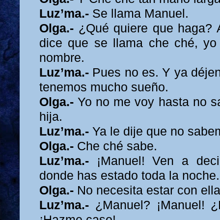
Luz’ma.-
Se llama Manuel.
Olga.-
¿Qué quiere que haga? A
dice que se llama che ché, yo
nombre.
Luz’ma.-
Pues no es. Y ya déje
tenemos mucho sueño.
Olga.-
Yo no me voy hasta no s
hija.
Luz’ma.-
Ya le dije que no sabe
Olga.-
Che ché sabe.
Luz’ma.-
¡Manuel! Ven a deci
donde has estado toda la noche.
Olga.-
No necesita estar con ella
Luz’ma.-
¿Manuel? ¡Manuel! ¿
¡Hazme caso!