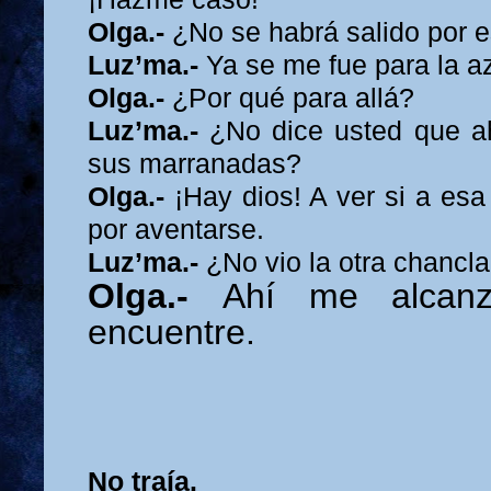
Olga.-
¿No se habrá salido por 
Luz’ma.-
Ya se me fue para la a
Olga.-
¿Por qué para allá?
Luz’ma.-
¿No dice usted que a
sus marranadas?
Olga.-
¡Hay dios! A ver si a esa
por aventarse.
Luz’ma.-
¿No vio la otra chancl
Olga.-
Ahí me alcan
encuentre.
No traía.