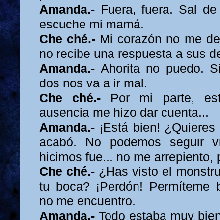
Amanda.-
Fuera, fuera. Sal de
escuche mi mamá.
Che ché.-
Mi corazón no me deja
no recibe una respuesta a sus 
Amanda.-
Ahorita no puedo. Si
dos nos va a ir mal.
Che ché.-
Por mi parte, est
ausencia me hizo dar cuenta...
Amanda.-
¡Está bien! ¿Quieres 
acabó. No podemos seguir v
hicimos fue... no me arrepiento,
Che ché.-
¿Has visto el monstru
tu boca? ¡Perdón! Permíteme 
no me encuentro.
Amanda.-
Todo estaba muy bien,