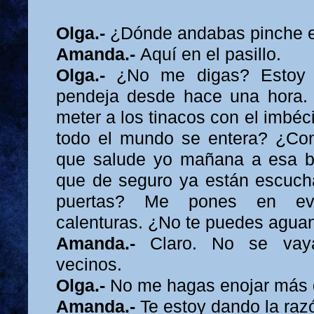
Olga.-
¿Dónde andabas pinche e
Amanda.-
Aquí en el pasillo.
Olga.-
¿No me digas? Estoy
pendeja desde hace una hora. 
meter a los tinacos con el imbéc
todo el mundo se entera? ¿Con
que salude yo mañana a esa b
que de seguro ya están escuch
puertas? Me pones en evi
calenturas. ¿No te puedes aguan
Amanda.-
Claro. No se vay
vecinos.
Olga.-
No me hagas enojar más d
Amanda.-
Te estoy dando la raz