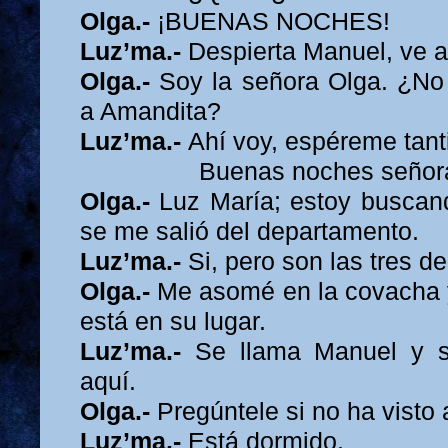
Olga.-
¡BUENAS NOCHES!
Luz’ma.-
Despierta Manuel, ve a
Olga.-
Soy la señora Olga. ¿No 
a Amandita?
Luz’ma.-
Ahí voy, espéreme tanti
Buenas noches señor
Olga.-
Luz María; estoy buscan
se me salió del departamento.
Luz’ma.-
Si, pero son las tres d
Olga.-
Me asomé en la covacha 
está en su lugar.
Luz’ma.-
Se llama Manuel y s
aquí.
Olga.-
Pregúntele si no ha visto a
Luz’ma.-
Está dormido.