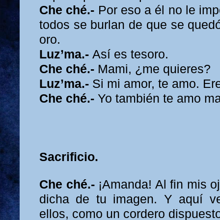
Che ché.-
Por eso a él no le imp
todos se burlan de que se quedó
oro.
Luz’ma.-
Así es tesoro.
Che ché.-
Mami, ¿me quieres?
Luz’ma.-
Si mi amor, te amo. Er
Che ché.-
Yo también te amo m
Sacrificio.
Che ché.-
¡Amanda! Al fin mis oj
dicha de tu imagen. Y aquí v
ellos, como un cordero dispuesto 