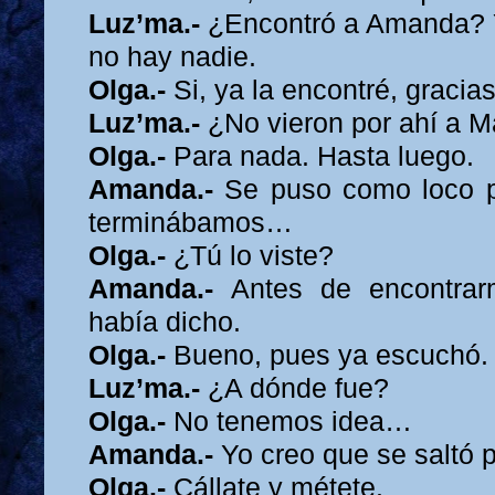
Luz’ma.-
¿Encontró a Amanda? Y
no hay nadie.
Olga.-
Si, ya la encontré, graci
Luz’ma.-
¿No vieron por ahí a 
Olga.-
Para nada. Hasta luego.
Amanda.-
Se puso como loco p
terminábamos…
Olga.-
¿Tú lo viste?
Amanda.-
Antes de encontrar
había dicho.
Olga.-
Bueno, pues ya escuchó. 
Luz’ma.-
¿A dónde fue?
Olga.-
No tenemos idea…
Amanda.-
Yo creo que se saltó
Olga.-
Cállate y métete.