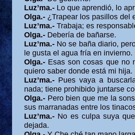
Luz’ma.-
Lo que aprendió, lo apr
Olga.-
¿Trapear los pasillos del e
Luz’ma.-
Trabaja; es responsabl
Olga.-
Debería de bañarse.
Luz’ma.-
No se baña diario, per
le gusta el agua fría en invierno.
Olga.-
Esas son cosas que no 
quiero saber donde está mi hija.
Luz’ma.-
Pues vaya a buscarl
nada; tiene prohibido juntarse co
Olga.-
Pero bien que me la sons
sus marranadas entre los tinaco
Luz’ma.-
No es culpa suya que
dejada.
Olga.-
Y Che ché tan mano larga