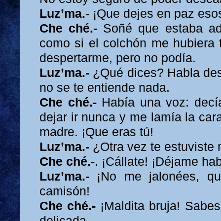
Luz’ma.-
¡Que dejes en paz eso
Che ché.-
Soñé que estaba ad
como si el colchón me hubiera t
despertarme, pero no podía.
Luz’ma.-
¿Qué dices? Habla de
no se te entiende nada.
Che ché.-
Había una voz: decí
dejar ir nunca y me lamía la car
madre. ¡Que eras tú!
Luz’ma.-
¿Otra vez te estuvist
Che ché.-
. ¡Cállate! ¡Déjame hab
Luz’ma.-
¡No me jalonées, q
camisón!
Che ché.-
¡Maldita bruja! Sabe
delicada.