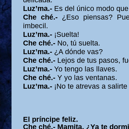
Luz’ma.-
Es del único modo que
Che ché.-
¿Eso piensas? Pues
imbecil.
Luz’ma.-
¡Suelta!
Che ché.-
No, tú suelta
.
Luz’ma.-
¿A dónde vas?
Che ché.-
Lejos de tus pasos, fu
Luz’ma.-
Yo tengo las llaves.
Che ché.-
Y yo las ventanas.
Luz’ma.-
¡No te atrevas a salirte 
El príncipe feliz.
Che ché.-
Mamita, ¿Ya te dorm