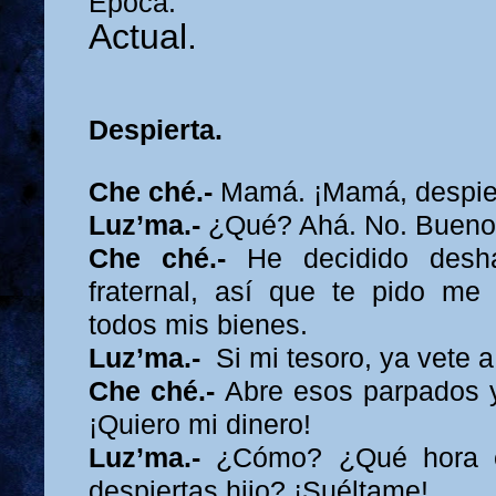
Época:
Actual.
Despierta.
Che ché.-
Mamá. ¡Mamá, despie
Luz’ma.-
¿Qué? Ahá. No. Bueno
Che ché.-
He decidido desh
fraternal, así que te pido me
todos mis bienes.
Luz’ma.-
Si mi tesoro, ya vete a
Che ché.-
Abre esos parpados y
¡Quiero mi dinero!
Luz’ma.-
¿Cómo? ¿Qué hora 
despiertas hijo? ¡Suéltame!