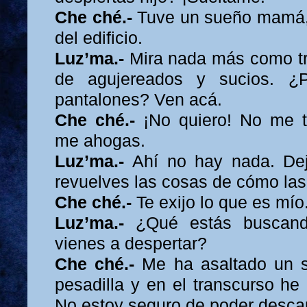
Che ché.-
Tuve un sueño mamá,
del edificio.
Luz’ma.-
Mira nada más como tr
de agujereados y sucios. ¿
pantalones? Ven acá.
Che ché.-
¡No quiero! No me 
me ahogas.
Luz’ma.-
Ahí no hay nada. De
revuelves las cosas de cómo las
Che ché.-
Te exijo lo que es mío
Luz’ma.-
¿Qué estás buscan
vienes a despertar?
Che ché.-
Me ha asaltado un 
pesadilla y en el transcurso he 
No estoy seguro de poder desca