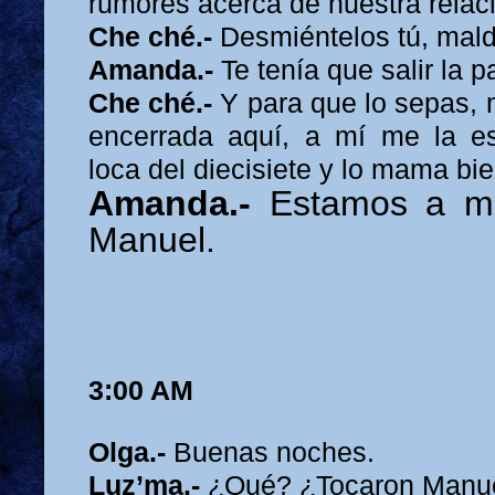
rumores acerca de nuestra relac
Che ché.-
Desmiéntelos tú, maldi
Amanda.-
Te tenía que salir la p
Che ché.-
Y para que lo sepas, 
encerrada aquí, a mí me la 
loca del diecisiete y lo mama bie
Amanda.-
Estamos a man
Manuel.
3:00 AM
Olga.-
Buenas noches.
Luz’ma.-
¿Qué? ¿Tocaron Manu