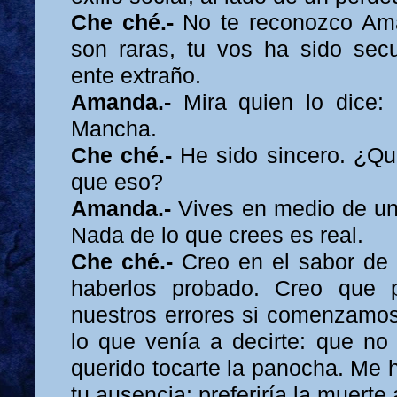
Che ché.-
No te reconozco Ama
son raras, tu vos ha sido sec
ente extraño.
Amanda.-
Mira quien lo dice:
Mancha.
Che ché.-
He sido sincero. ¿Q
que eso?
Amanda.-
Vives en medio de un
Nada de lo que crees es real.
Che ché.-
Creo en el sabor de 
haberlos probado. Creo que 
nuestros errores si comenzamo
lo que venía a decirte: que no
querido tocarte la panocha. Me 
tu ausencia: preferiría la muerte 