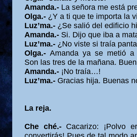
Amanda.-
La señora me está pr
Olga.-
¿Y a ti que te importa la
Luz’ma.-
¿Se salió del edificio h
Amanda.-
Si. Dijo que iba a mata
Luz’ma.-
¿No viste si traía pant
Olga.-
Amanda ya se metió a 
Son las tres de la mañana. Bue
Amanda.-
¡No traía…!
Luz’ma.-
Gracias hija. Buenas n
La reja.
Che ché.-
Cacarizo: ¡Polvo e
convertirás! Pues de tal modo am