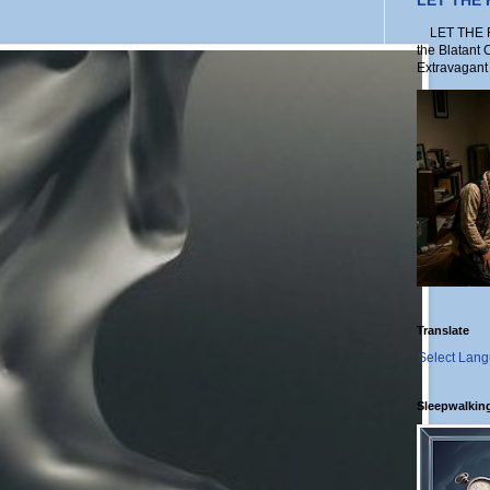
LET THE
LET THE FO
the Blatant 
Extravagant 
Translate
Select Lan
Sleepwalkin