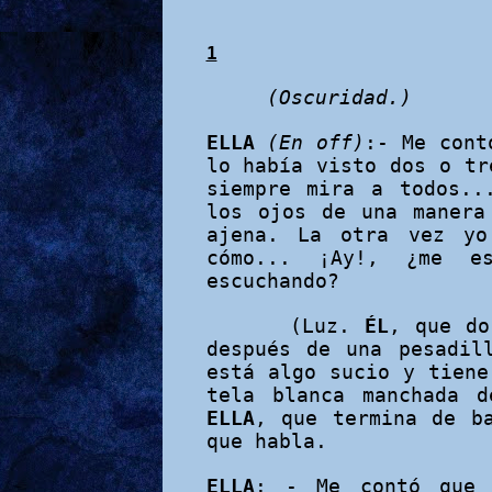
1
(Oscuridad.)
ELLA
(En off)
:- Me cont
lo
había visto dos o tr
siempre mira a todos..
los
ojos de una manera
ajena. La otra vez yo
cómo... ¡Ay!, ¿me es
escuchando?
(Luz.
ÉL
, que do
después de una pesadil
está algo sucio y tiene
tela blanca manchada d
ELLA
, que termina de b
que habla.
ELLA
: - Me contó que 