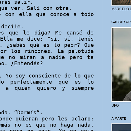
erés salir.
que ver. Salí con otra.
MARCELO 
o con ella
que conoce a todo
GASPAR GR
 decí1e.
és que le diga? Me cansé de
 Ella me dice: "sí, sí, tenés
.. ¿sabés qué es lo peor? Que
por los rincones. La pelotuda
ue no miran a nadie pero te
po. ¿Entendés?
!
. Yo soy consciente de lo que
do perfectamente qué es lo
o a quien quiero y siempre
UFO
ada. “Dormís”.
onde quieran pero les aclaro:
A MARTE
emás no es que no haga nada.
mos pero no cojo. Yo no cojo