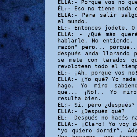
ELLA
:- Porque vos no qu
ÉL
:- Eso no tiene nada 
ELLA
:- Para salir salg
el
mundo.
ÉL
:- Entonces jodete. O
ELLA
: - ¿Qué más quer
hablarle. No entiende.
razón" pero... porque.
después anda llorando 
se mete con tarados q
revolotean todo el tiem
ÉL
:- ¡Ah, porque vos no
ELLA
:- ¿Yo qué? Yo nada
hago. Yo miro sabien
que... ¡No!.. Yo mir
resulta bien.
ÉL
:- Sí, pero ¿después?
ELLA
:- ¿Después qué?
ÉL
:- Después no hacés n
ELLA
:- ¡Claro! Yo voy d
“yo quiero dormir”. Ad
Nos besamos, nos toca