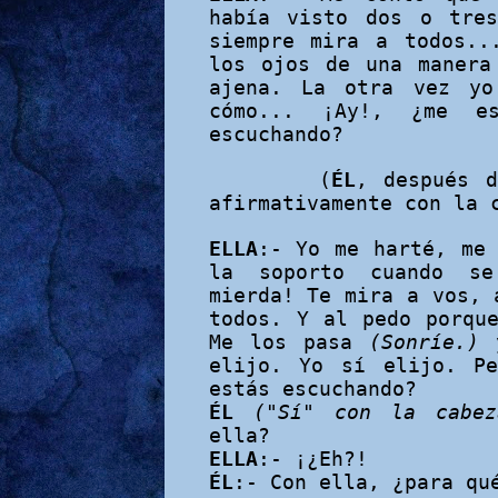
había visto dos o tre
siempre mira a todos..
los
ojos de una manera
ajena. La otra vez yo
cómo... ¡Ay!, ¿me es
escuchando?
(
ÉL
, después d
afirmativamente con la 
ELLA
:- Yo me harté, me
la soporto cuando se
mierda! Te mira a vos, 
todos. Y al pedo porqu
Me los pasa
(Sonríe.)
y
elijo. Yo sí elijo. P
estás escuchando?
ÉL
("Sí" con la cabez
ella?
ELLA
:- ¡¿Eh?!
ÉL
:- Con ella, ¿para qu