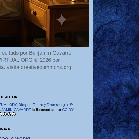
 editado por Benjamín Gavarre
AMAVIRTUAL.ORG © 2026 por
ia, visita creativecommons.org
DE AUTOR
AL.ORG Blog de Teatro y Dramaturgia.
©
NJAMIN GAVARRE
is licensed under
CC BY-
tacada