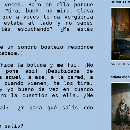
DONDE EL 
s veces. Raro en ella porque
. Mira, bueh, no mira. Clava
 que a veces te da vergüenza
 estaba al lado y no sabés
tás escuchando? ¿Me estás
e un sonoro bostezo responde
cabeza.)
 hice la
boluda y me fui. ¡No
ARÍSTIDES
 pone así! ¡Desubicada de
a aquel, a ese, a la pared, a
señora-espo
e cuando vienen, te los tira.
 yo bueno de vez en cuando
ero la cuestión es ella. ¿Me
a)
:- ¿Y para qué salís con
é salís?