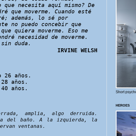
o que necesita aquí mismo? De
dré que moverme. Cuando esté
ré; además, lo sé por
nte no puedo concebir que
 que quiera moverme. Eso me
endré necesidad de moverme.
 sin duda.
IRVINE WELSH
o 26 años.
 28 años.
 40 años.
Short psycho
HEROES
errada, amplia, algo derruida.
ta del baño. A la izquierda, la
ervan ventanas.