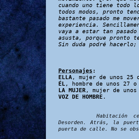
cuando uno tiene todo l
todos modos, pronto ten
bastante pasado me move
experiencia. Sencillame
vaya a estar tan pasado
asusta, porque pronto t
Sin duda podré hacerlo;
Personajes
:
ELLA
, mujer de unos 25 
ÉL
, hombre de unos 27 o
LA MUJER
, mujer de unos
VOZ DE HOMBRE
.
Habitación c
Desorden. Atrás, la puer
puerta de calle. No se obs