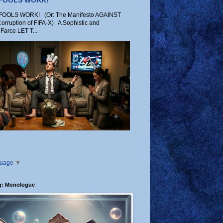
 FOOLS WORK!
OLS WORK! (Or: The Manifesto AGAINST
Corruption of FIFA-X) A Sophistic and
Farce LET T...
guage
▼
g: Monologue