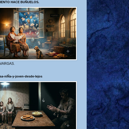
VIENTO HACE BUÑUELOS.
 VARGAS.
sa-niÑa-y-joven-desde-lejos