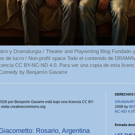
 y Dramaturgia / Theater and Playwriting Blog Fundado y
ines de lucro / Non-profit space Todo el contenido de DR
cencia CC BY-NC-ND 4.0. Para ver una copia de esta licenc
Comedy by Benjamín Gavarre
DERECHOS 
6 por Benjamín Gavarre está bajo una licencia CC BY-
DRAMAVIRTU
, visita creativecommons.org
2008 by
BE
NC-ND 4.0
Entrada des
Giacometto: Rosario, Argentina