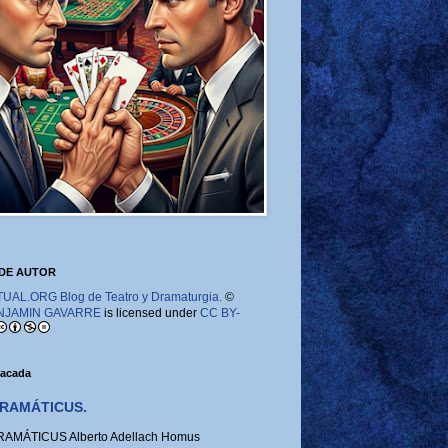
DE AUTOR
AL.ORG Blog de Teatro y Dramaturgia.
©
NJAMIN GAVARRE
is licensed under
CC BY-
tacada
RAMÁTICUS.
MÁTICUS Alberto Adellach Homus