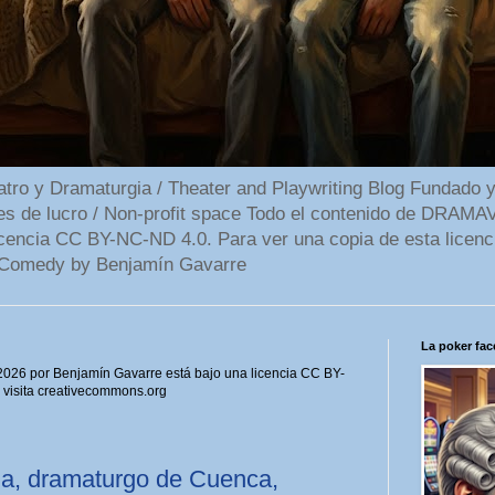
 y Dramaturgia / Theater and Playwriting Blog Fundado y
ines de lucro / Non-profit space Todo el contenido de DR
cencia CC BY-NC-ND 4.0. Para ver una copia de esta licenc
Comedy by Benjamín Gavarre
La poker face
6 por Benjamín Gavarre está bajo una licencia CC BY-
, visita creativecommons.org
ila, dramaturgo de Cuenca,