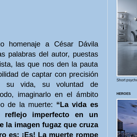
to homenaje a César Dávila
s palabras del autor, puestas
sta, las que nos den la pauta
ilidad de captar con precisión
Short psycho
, su vida, su voluntad de
todo, imaginarlo en el ámbito
HEROES
do de la muerte:
“La vida es
reflejo imperfecto en un
ue la imagen fugaz que cruza
ero es: ¡Es! La muerte rompe