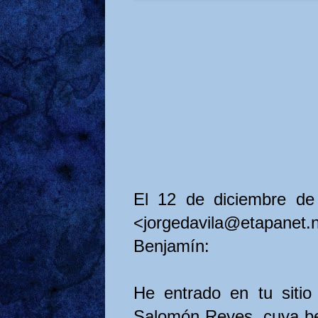
El 12 de diciembre de
<jorgedavila@etapanet.n
Benjamín:
He entrado en tu siti
Salomón Reyes, cuya be