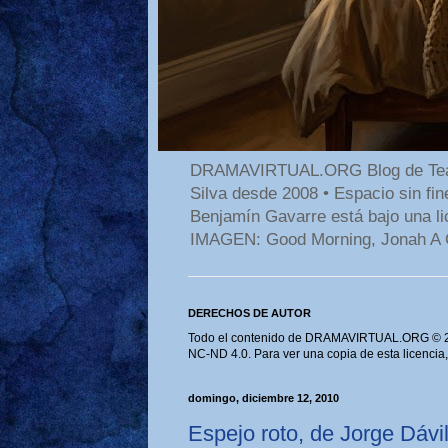
DRAMAVIRTUAL.ORG Blog de Teatro
Silva desde 2008 • Espacio sin f
Benjamín Gavarre está bajo una li
IMAGEN: Good Morning, Jonah A 
DERECHOS DE AUTOR
Todo el contenido de DRAMAVIRTUAL.ORG © 202
NC-ND 4.0. Para ver una copia de esta licencia
domingo, diciembre 12, 2010
Espejo roto, de Jorge Dáv