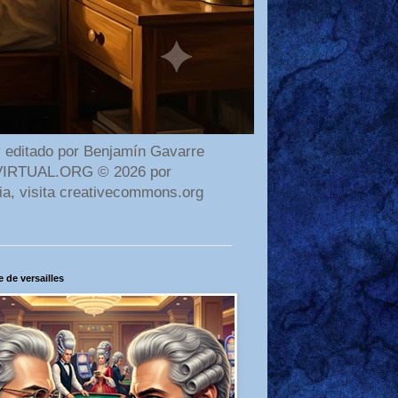
 editado por Benjamín Gavarre
AMAVIRTUAL.ORG © 2026 por
ia, visita creativecommons.org
 de versailles