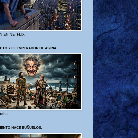
N EN NETFLIX
CTO Y EL EMPERADOR DE ASIRIA
rabal
VIENTO HACE BUÑUELOS.