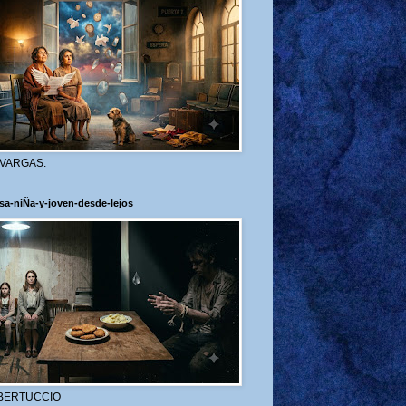
 VARGAS.
sa-niÑa-y-joven-desde-lejos
BERTUCCIO