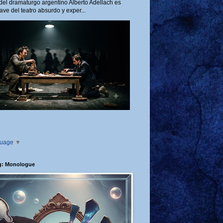
del dramaturgo argentino Alberto Adellach es
ave del teatro absurdo y exper...
guage
▼
g: Monologue