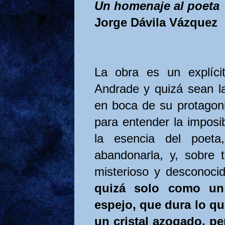
Un homenaje al poeta
Jorge Dávila Vázquez
La obra es un explíci
Andrade y quizá sean la
en boca de su protagoni
para entender la imposib
la esencia del poeta
abandonarla, y, sobre 
misterioso y desconoci
quizá solo como un 
espejo, que dura lo q
un cristal azogado, p