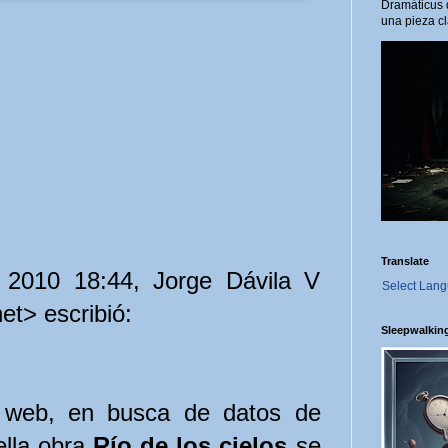
Dramáticus 
una pieza cl
Translate
 2010 18:44, Jorge Dávila V
Select Lan
et> escribió:
Sleepwalkin
o web, en busca de datos de
lla obra
Río de los cielos
se