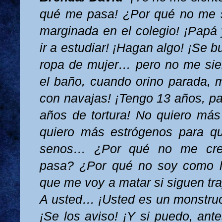
qué me pasa! ¿Por qué no me s
marginada en el colegio! ¡Papá
ir a estudiar! ¡Hagan algo! ¡Se b
ropa de mujer… pero no me sie
el baño, cuando orino parada, m
con navajas! ¡Tengo 13 años, p
años de tortura! No quiero má
quiero más estrógenos para q
senos… ¿Por qué no me cre
pasa? ¿Por qué no soy como 
que me voy a matar si siguen 
A usted… ¡Usted es un monstruo
¡Se los aviso! ¡Y si puedo, ant