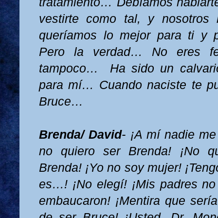
tratamiento… Debíamos hablart
vestirte como tal, y nosotros
queríamos lo mejor para ti y
Pero la verdad… No eres fe
tampoco…
Ha sido un calvar
para mí… Cuando naciste te p
Bruce…
Brenda/ David
- ¡A mí nadie me
no quiero ser Brenda! ¡No q
Brenda! ¡Yo no soy mujer! ¡Teng
es…! ¡No elegí! ¡Mis padres no
embaucaron! ¡Mentira que sería
de ser Bruce! ¡Usted, Dr. Mon