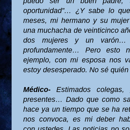
puedo ser un buen padre,
oportunidad”… ¿Y sabe lo qu
meses, mi hermano y su mujer
una muchacha de veinticinco añ
dos mujeres y un varón
profundamente… Pero esto 
ejemplo, con mi esposa nos v
estoy desesperado. No sé quié
Médico-
Estimados colegas, g
presentes… Dado que como sa
hace ya un tiempo que se ha ret
nos convoca, es mi deber hab
con ustedes. Las noticias no s