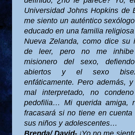
definido, ¿no le parece? Yo, e
Universidad Johns Hopkins de Ba
me siento un auténtico sexólogo 
educado en una familia religios
Nueva Zelanda, como dice su 
de leer, pero no me inhib
misionero del sexo, defiend
abiertos y el sexo bise
enfáticamente. Pero además, y
mal interpretado, no condeno
pedofilia… Mi querida amiga, 
fracasará si no tiene en cuenta
sus niños y adolescentes…
Brenda/ David-
¡Yo no me siento