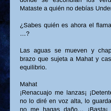
Mataste a quién no debías Unde
¿Sabes quién es ahora el flam
…?
Las aguas se mueven y chapo
brazo que sujeta a Mahat y casi
equilibrio.
Mahat
¡Renacuajo me lanzas¡ ¡Detente
no lo diré en voz alta, lo guard
no me hagas daño… ¡Basta¡ s