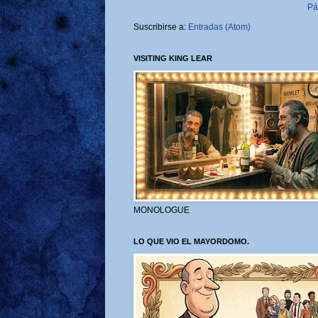
Pá
Suscribirse a:
Entradas (Atom)
VISITING KING LEAR
MONOLOGUE
LO QUE VIO EL MAYORDOMO.