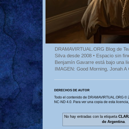
DRAMAVIRTUAL.ORG Blog de Teatro
Silva desde 2008 • Espacio sin f
Benjamín Gavarre está bajo una li
IMAGEN: Good Morning, Jonah A 
DERECHOS DE AUTOR
Todo el contenido de DRAMAVIRTUAL.ORG © 202
NC-ND 4.0. Para ver una copia de esta licencia
No hay entradas con la etiqueta
CLARA
de Argentina
.