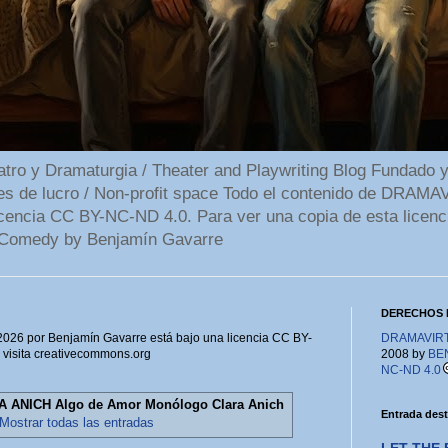
 y Dramaturgia / Theater and Playwriting Blog Fundado y
ines de lucro / Non-profit space Todo el contenido de DR
cencia CC BY-NC-ND 4.0. Para ver una copia de esta licenc
Comedy by Benjamín Gavarre
DERECHOS 
6 por Benjamín Gavarre está bajo una licencia CC BY-
DRAMAVIRTU
, visita creativecommons.org
2008 by
BE
NC-ND 4.0
 ANICH Algo de Amor Monólogo Clara Anich
Entrada des
Mostrar todas las entradas