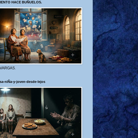
VIENTO HACE BUÑUELOS.
 VARGAS.
sa-niÑa-y-joven-desde-lejos