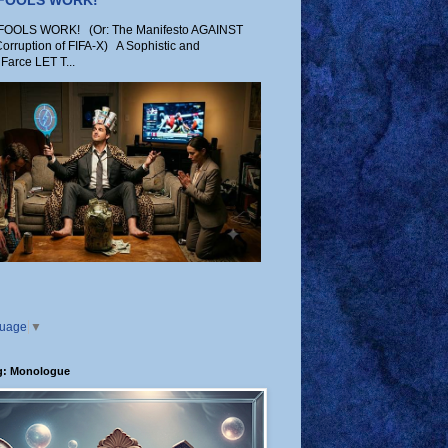
 FOOLS WORK!
OLS WORK! (Or: The Manifesto AGAINST
Corruption of FIFA-X) A Sophistic and
Farce LET T...
guage
▼
g: Monologue