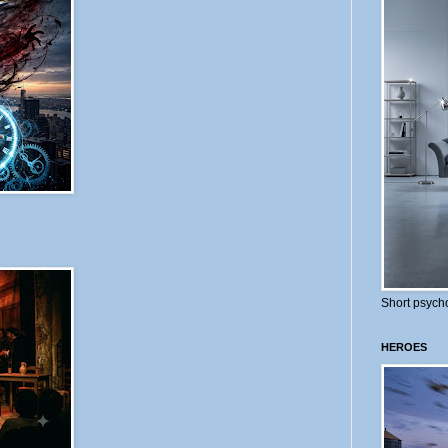
Short psycho
HEROES