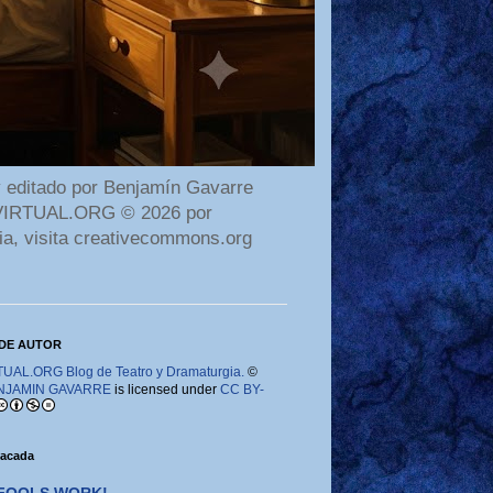
 editado por Benjamín Gavarre
AMAVIRTUAL.ORG © 2026 por
ia, visita creativecommons.org
DE AUTOR
AL.ORG Blog de Teatro y Dramaturgia.
©
NJAMIN GAVARRE
is licensed under
CC BY-
tacada