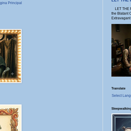
LET THE
gina Principal
LET THE FO
the Blatant 
Extravagant 
Translate
Select Lan
Sleepwalkin