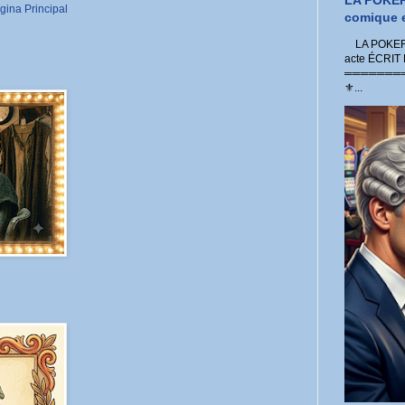
LA POKER
gina Principal
comique e
LA POKER 
acte ÉCRIT
═════════
⚜...