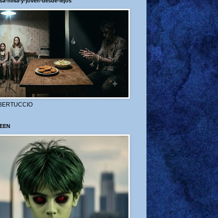
sa-niÑa-y-joven-desde-lejos
BERTUCCIO
EEN