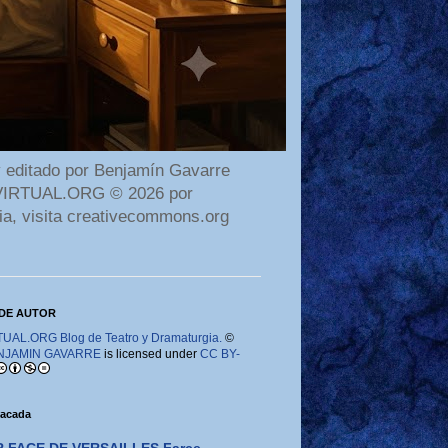
 editado por Benjamín Gavarre
AMAVIRTUAL.ORG © 2026 por
ia, visita creativecommons.org
DE AUTOR
AL.ORG Blog de Teatro y Dramaturgia.
©
NJAMIN GAVARRE
is licensed under
CC BY-
tacada