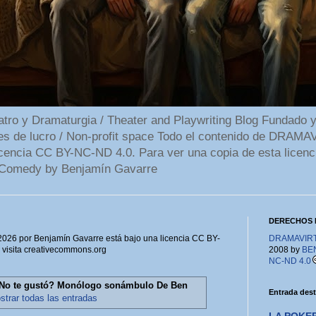
 y Dramaturgia / Theater and Playwriting Blog Fundado y
ines de lucro / Non-profit space Todo el contenido de DR
cencia CC BY-NC-ND 4.0. Para ver una copia de esta licenc
Comedy by Benjamín Gavarre
DERECHOS 
6 por Benjamín Gavarre está bajo una licencia CC BY-
DRAMAVIRTU
, visita creativecommons.org
2008 by
BE
NC-ND 4.0
No te gustó? Monólogo sonámbulo De Ben
Entrada des
strar todas las entradas