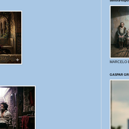
señora-espo
MARCELO 
GASPAR GR