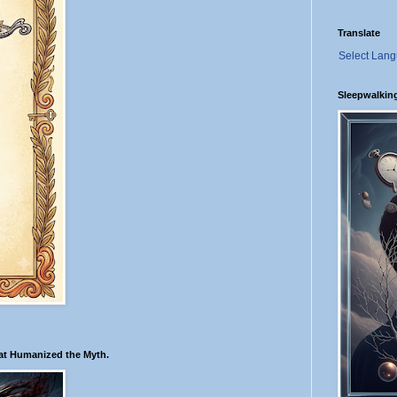
Translate
Select Lan
Sleepwalkin
hat Humanized the Myth.