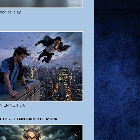
logical play.
N EN NETFLIX
CTO Y EL EMPERADOR DE ASIRIA