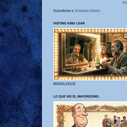
Pá
Suscribirse a:
Entradas (Atom)
VISITING KING LEAR
MONOLOGUE
LO QUE VIO EL MAYORDOMO.