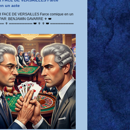
 FACE DE VERSAILLES Farce
n un acte
FACE DE VERSAILLES Farce comique en un
 PAR: BENJAMIN GAVARRE ⚜️ 👑
 ⚜️ ═════════ 👑 ⚜️ ⚜️ 👑 ═════════