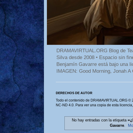
DRAMAVIRTUAL.ORG Blog de Teatro
Silva desde 2008 • Espacio sin f
Benjamín Gavarre está bajo una li
IMAGEN: Good Morning, Jonah A 
DERECHOS DE AUTOR
Todo el contenido de DRAMAVIRTUAL.ORG © 202
NC-ND 4.0. Para ver una copia de esta licencia
No hay entradas con la etiqueta
=¿
Gavarre
.
Mo