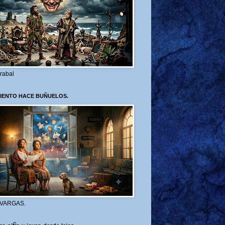
rabal
VIENTO HACE BUÑUELOS.
 VARGAS.