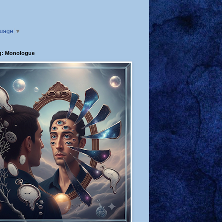
guage
▼
g: Monologue